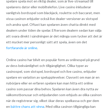
spelare spela mot en riktig dealer, som är live-streamad till
spelarens dator eller mobiltelefon. Live casino inkluderar
vanligtvis bordsspel som blackjack, roulette och baccarat, men
vissa casinon erbjuder också live dealer-versioner av slotspel
och andra spel. Oftast kan spelaren även chatta direkt med
dealern under tiden de spelar. Eftersom dealern sedan kan välja
att svara direkt i sändningen är det många som tycker att det är
ett mycket mer personligt sätt att spela, även om det
fortfarande är online
.
Online casino har blivit en populär form av onlinespel på grund
av dess bekvämlighet och tillgänglighet. Olika typer av
casinospel, som slotspel, bordsspel och live casino, erbjuder
spelare en variation av spelupplevelser. Oavsett om man är en
nybörjare eller en erfaren spelare kan man hitta ett online
casino som passar dina behov. Spelaren kan även dra nytta av
välkomstbonusar och erbjudanden som erbjuds av olika casinon
när de registrerar sig, vilket ökar deras spelkassa och ger dem
en
bättre chans att vinna
. Med olika casinon tillgängliga kan