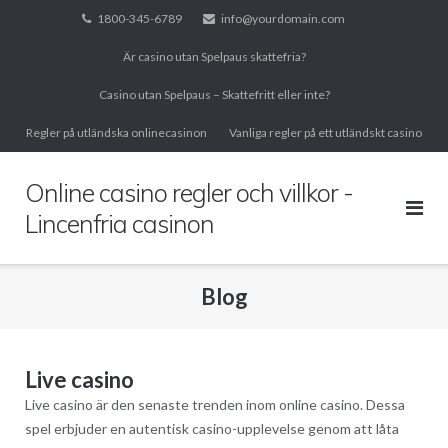
Skip
1800-345-6789
info@yourdomain.com
to
Är casino utan Spelpaus skattefria?
content
Casino utan Spelpaus – Skattefritt eller inte?
Regler på utländska onlinecasinon
Vanliga regler på ett utländskt casino
Online casino regler och villkor -
Lincenfria casinon
Blog
Live casino
Live casino är den senaste trenden inom online casino. Dessa
spel erbjuder en autentisk casino-upplevelse genom att låta